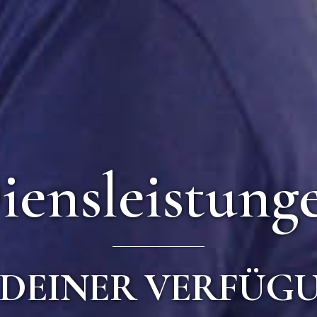
iensleistung
 DEINER VERFÜG