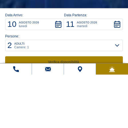
Data Arrivo:
Data Partenza:
10
11
AGOSTO 2026
AGOSTO 2026
lunedì
martedì
Persone:
2
ADULTI:
Camere: 1
modifica/cancella una prenotazione
Codice promo:
OGNI COMFORT PER UN
PIACEVOLE SOGGIORNO