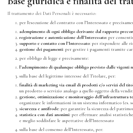
Base giuridica e finalità del tr
Il trattamento dei Dati Personali è necessario:
per l'esecuzione del contratto con l’Interessato e precisame
adempimento di ogni obbligo derivante dal rapporto precont
registrazione e autenticazione dell’Interessato:
per consentir
supporto e contatto con l’Interessato
: per rispondere alle r
gestione dei pagamenti
: per gestire i pagamenti tramite car
per obbligo di legge e precisamente:
l’adempimento di qualunque obbligo previsto dalle vigenti 
sulla base del legittimo interesse del Titolare, per:
finalità di marketing via email di prodotti e/o servizi del tito
un prodotto o servizio analogo a quello oggetto della vendit
gestione, ottimizzazione e monitoraggio dell’infrastruttura t
organizzare le informazioni in un sistema informatico (es. se
sicurezza e antifrode
: per garantire la sicurezza del patrimon
statistica con dati anonimi
: per effettuare analisi statistic
e meglio soddisfare le aspettative dell’Interessato
sulla base del consenso dell’Interessato, per: