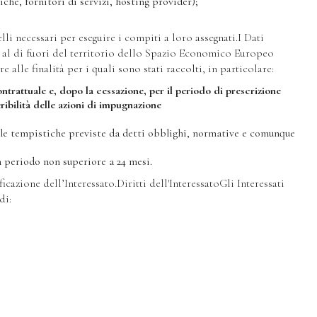
che, fornitori di servizi, hosting provider);
li necessari per eseguire i compiti a loro assegnati.I Dati
 al di fuori del territorio dello Spazio Economico Europeo
le finalità per i quali sono stati raccolti, in particolare:
contrattuale e, dopo la cessazione, per il periodo di prescrizione
eribilità delle azioni di impugnazione
delle tempistiche previste da detti obblighi, normative e comunque
un periodo non superiore a 24 mesi.
cazione dell’Interessato.Diritti dell'InteressatoGli Interessati
di: