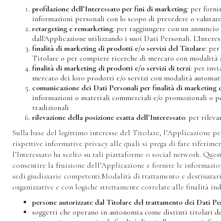
profilazione dell’Interessato per fini di marketing
: per forni
informazioni personali con lo scopo di prevedere o valutar
retargeting e remarketing
: per raggiungere con un annuncio 
dall'Applicazione utilizzando i suoi Dati Personali. L'Intere
finalità di marketing di prodotti e/o servizi del Titolare
: per
Titolare o per compiere ricerche di mercato con modalità a
finalità di marketing di prodotti e/o servizi di terzi
: per inv
mercato dei loro prodotti e/o servizi con modalità automati
comunicazione dei Dati Personali per finalità di marketing d
informazioni o materiali commerciali e/o promozionali o per
tradizionali
rilevazione della posizione esatta dell’Interessato
: per rileva
Sulla base del legittimo interesse del Titolare, l’Applicazione pe
rispettive informative privacy alle quali si prega di fare riferim
l’Interessato ha scelto su tali piattaforme o social network. Ques
consentire la fruizione dell’Applicazione e fornire le informazioni 
sedi giudiziarie competenti.Modalità di trattamento e destinatar
organizzative e con logiche strettamente correlate alle finalità i
persone autorizzate dal Titolare del trattamento dei Dati Pe
soggetti che operano in autonomia come distinti titolari del