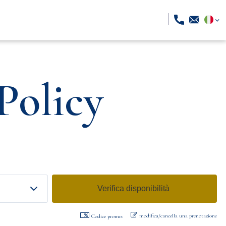
Policy
modifica/cancella una prenotazione
Codice promo: