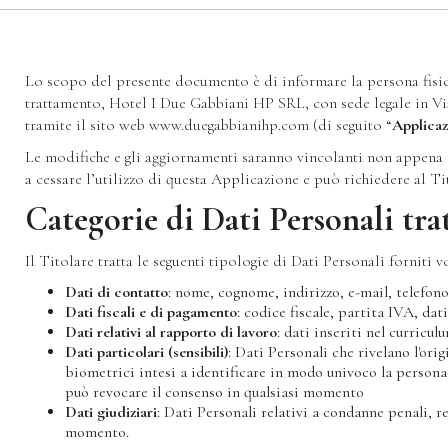
Lo scopo del presente documento è di informare la persona fisica
trattamento, Hotel I Due Gabbiani HP SRL, con sede legale in V
tramite il sito web www.duegabbianihp.com (di seguito “
Applicaz
Le modifiche e gli aggiornamenti saranno vincolanti non appena p
a cessare l’utilizzo di questa Applicazione e può richiedere al Ti
Categorie di Dati Personali tra
Il Titolare tratta le seguenti tipologie di Dati Personali forniti 
Dati di contatto
: nome, cognome, indirizzo, e-mail, telefono
Dati fiscali e di pagamento
: codice fiscale, partita IVA, dat
Dati relativi al rapporto di lavoro
: dati inseriti nel curriculu
Dati particolari (sensibili)
: Dati Personali che rivelano l'ori
biometrici intesi a identificare in modo univoco la persona fi
può revocare il consenso in qualsiasi momento
Dati giudiziari
: Dati Personali relativi a condanne penali, r
momento.