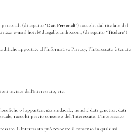
 personali (di seguito “
Dati Personali
”) raccolti dal titolare del
irizzo e-mail hotel@duegabbianihp.com, (di seguito “
Titolare
”)
difiche apportate all’Informativa Privacy, l’Interessato è tenuto
oni inviate dall'Interessato, etc.
filosofiche o l'appartenenza sindacale, nonché dati genetici, dati
essuale, raccolti previo consenso dell’Interessato. L’Interessato
eressato. L’Interessato può revocare il consenso in qualsiasi