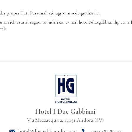
ei propri Dati Personali e/o agire in sede giudiziale.
are una richiesta al seguente indirizzo e-mail hotel@duegabbianihp.com
rni.
Hotel I Due Gabbiani
Via Mezzacqua 2, 17051 Andora (SV)
hotel@duegabbianihp.com
+39 0182 85704