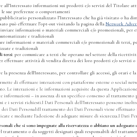
re all’Interessato informazioni sui prodotti e/o servizi del Titolare at
e le sue preferenze o comportamenti
pubblicitario personalizzato l’Interessato che ha già visitato o ha dim
ssato può effettuare l’opt-out visitando la pagina della
Network Adverti
 inviare informazioni o materiali commerciali e/o promozionali, per eff
utomatizzate e tradizionali
iare informazioni o materiali commerciali e/o promozionali di terzi, pe
zzate e tradizionali
i terzi
: per comunicare a terzi che operano nel settore della ricettività
 effettuare attività di vendita diretta dei loro prodotti e/o servizi
re la presenza dell'Interessato, per controllare gli accessi, gli orari e 
rmette di effettuare interazioni con piattaforme esterne o social net
ento. Le interazioni e le informazioni acquisite da questa Applicazion
te informazioni – in assenza di un specifico consenso al trattamento pe
e i servizi richiesti.I Dati Personali dell'Interessato possono inoltre 
i dei Dati PersonaliIl trattamento dei Dati Personali viene effettuat
ndicate e mediante l'adozione di adeguate misure di sicurezza.I Dati Pe
rsonali che si sono impegnate alla riservatezza o abbiano un adeguato o
 trattamento o da soggetti designati quali responsabili del trattamento