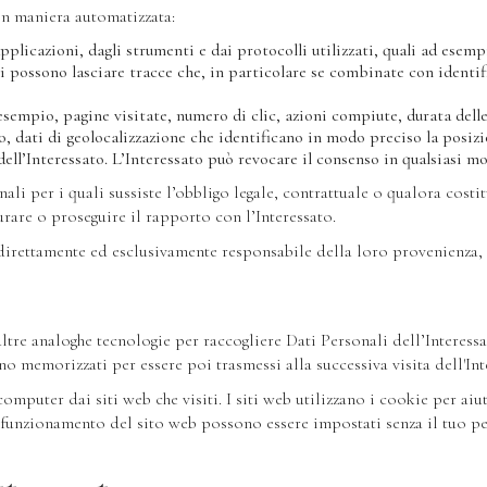
 in maniera automatizzata:
pplicazioni, dagli strumenti e dai protocolli utilizzati, quali ad esempi
i possono lasciare tracce che, in particolare se combinate con identif
 esempio, pagine visitate, numero di clic, azioni compiute, durata delle
o, dati di geolocalizzazione che identificano in modo preciso la posizi
 dell’Interessato. L’Interessato può revocare il consenso in qualsiasi 
ali per i quali sussiste l’obbligo legale, contrattuale o qualora cost
urare o proseguire il rapporto con l’Interessato.
è direttamente ed esclusivamente responsabile della loro provenienza,
re analoghe tecnologie per raccogliere Dati Personali dell’Interessato 
o memorizzati per essere poi trasmessi alla successiva visita dell'Int
omputer dai siti web che visiti. I siti web utilizzano i cookie per aiu
o funzionamento del sito web possono essere impostati senza il tuo p