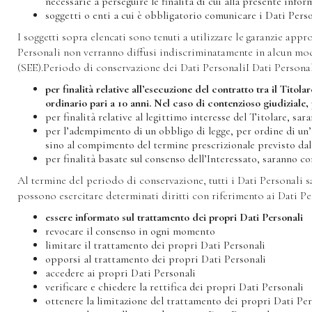
necessarie a perseguire le finalità di cui alla presente info
soggetti o enti a cui è obbligatorio comunicare i Dati Perso
I soggetti sopra elencati sono tenuti a utilizzare le garanzie app
Personali non verranno diffusi indiscriminatamente in alcun mo
(SEE).Periodo di conservazione dei Dati PersonaliI Dati Personali
per finalità relative all’esecuzione del contratto tra il Titol
ordinario pari a 10 anni. Nel caso di contenzioso giudiziale, 
per finalità relative al legittimo interesse del Titolare, sa
per l’adempimento di un obbligo di legge, per ordine di un’
sino al compimento del termine prescrizionale previsto dal
per finalità basate sul consenso dell’Interessato, saranno c
Al termine del periodo di conservazione, tutti i Dati Personali sa
possono esercitare determinati diritti con riferimento ai Dati Perso
essere informato sul trattamento dei propri Dati Personali
revocare il consenso in ogni momento
limitare il trattamento dei propri Dati Personali
opporsi al trattamento dei propri Dati Personali
accedere ai propri Dati Personali
verificare e chiedere la rettifica dei propri Dati Personali
ottenere la limitazione del trattamento dei propri Dati Per