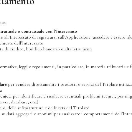
attamento
nte:
rattuale o contrattuale con l’Interessato
e all’Interessato di registrarsi sull’Applicazione, accedere e essere i
ichieste dell’Interessato
ta di credito, bonifico bancario o altri strumenti
normative
, leggi e regolamenti, in particolare, in materia tributaria e f
lare
per vendere direttamente i prodotti o servizi del Titolare utilizza
a
ecnica
: per identificare e risolvere eventuali problemi tecnici, per mi
rver, database, etc.)
io, delle infrastrutture e delle reti del Titolare
he su dati aggregati e anonimi per analizzare i comportamenti dell’Inter