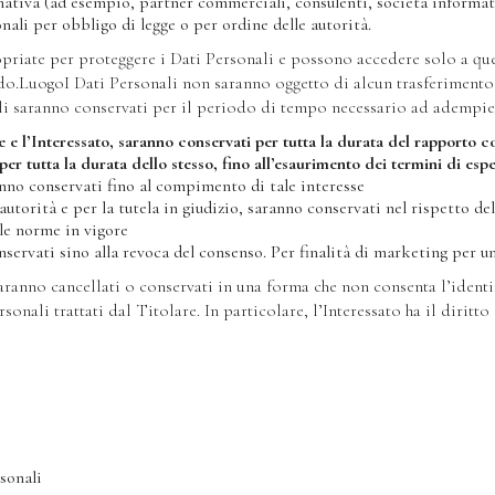
rmativa (ad esempio, partner commerciali, consulenti, società informati
nali per obbligo di legge o per ordine delle autorità.
ropriate per proteggere i Dati Personali e possono accedere solo a quel
do.LuogoI Dati Personali non saranno oggetto di alcun trasferimento
 saranno conservati per il periodo di tempo necessario ad adempiere al
are e l’Interessato, saranno conservati per tutta la durata del rapporto 
per tutta la durata dello stesso, fino all’esaurimento dei termini di esp
ranno conservati fino al compimento di tale interesse
autorità e per la tutela in giudizio, saranno conservati nel rispetto 
le norme in vigore
onservati sino alla revoca del consenso. Per finalità di marketing per 
ranno cancellati o conservati in una forma che non consenta l’identifi
nali trattati dal Titolare. In particolare, l’Interessato ha il diritto 
sonali