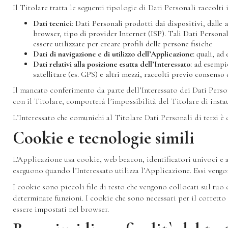
Il Titolare tratta le seguenti tipologie di Dati Personali raccolti
Dati tecnici
: Dati Personali prodotti dai dispositivi, dalle a
browser, tipo di provider Internet (ISP). Tali Dati Personal
essere utilizzate per creare profili delle persone fisiche
Dati di navigazione e di utilizzo dell’Applicazione
: quali, ad
Dati relativi alla posizione esatta dell’Interessato
: ad esempi
satellitare (es. GPS) e altri mezzi, raccolti previo consenso
Il mancato conferimento da parte dell’Interessato dei Dati Person
con il Titolare, comporterà l’impossibilità del Titolare di insta
L’Interessato che comunichi al Titolare Dati Personali di terzi 
Cookie e tecnologie simili
L'Applicazione usa cookie, web beacon, identificatori univoci e alt
eseguono quando l’Interessato utilizza l’Applicazione. Essi vengon
I cookie sono piccoli file di testo che vengono collocati sul tuo c
determinate funzioni. I cookie che sono necessari per il corrett
essere impostati nel browser.