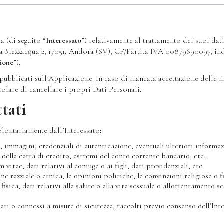
 (di seguito “
Interessato
”) relativamente al trattamento dei suoi dati
ia Mezzacqua 2, 17051, Andora (SV), CF/Partita IVA 00879690097, ind
ione
”).
ubblicati sull’Applicazione. In caso di mancata accettazione delle mo
tolare di cancellare i propri Dati Personali.
ttati
volontariamente dall’Interessato:
, immagini, credenziali di autenticazione, eventuali ulteriori informazi
i della carta di credito, estremi del conto corrente bancario, etc.
m vitae, dati relativi al coniuge o ai figli, dati previdenziali, etc.
gine razziale o etnica, le opinioni politiche, le convinzioni religiose o 
sica, dati relativi alla salute o alla vita sessuale o all'orientamento s
eati o connessi a misure di sicurezza, raccolti previo consenso dell’Int