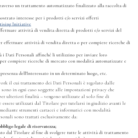
traverso un trattamento automatizzato finalizzato alla raccolta di
ostrato interesse per i prodotti e/o servizi offerti
sing Initiative
ettuare attività di vendita diretta di prodotti e/o servizi del
r effettuare attività di vendita diretta o per compiere ricerche di
 i Dati Personali affinché li utilizzino per inviare loro
 o per compiere ricerche di mercato con modalità automatizzate e
la presenza dell'Interessato in un determinato luogo, etc.
work il cui trattamento dei Dati Personali è regolato dalle
e sono in ogni caso soggette alle impostazioni privacy che
r ulteriori finalità – vengono utilizzate al solo fine di
essere utilizzati dal Titolare per tutelarsi in giudizio avanti le
o mediante strumenti cartacei e informatici con modalità
rsonali sono trattati esclusivamente da:
bbligo legale di riservatezza;
 dal Titolare al fine di svolgere tutte le attività di trattamento