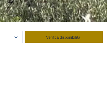
modifica/cancella una prenotazione
Codice promo: